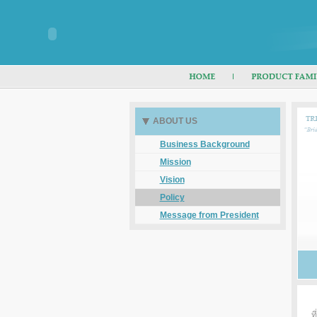
ABOUT US
Business Background
Mission
Vision
Policy
Message from President
ท