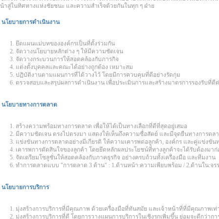
น้าสู่ในทิศทางแห่งชัยชนะ และความสำเร็จด้วยกันในทุก ๆ ฝ่าย
: นโยบายการดำเนินงาน
ยึดแผนแม่บทขององค์กรเป็นที่ตั้งร่วมกัน
จัดวางนโยบายหลักต่าง ๆ ให้มีความชัดเจน
จัดวางกระบวนการให้สอดคล้องกับภารกิจ
แต่งตั้งบุคคลและคณะได้อย่างถูกต้อง เหมาะสม
ปฏิบัติงานตามแผนการที่ได้วางไว้ โดยมีการควบคุมที่ดีอย่างรัดกุม
ตรวจสอบและสรุปผลการดำเนินงาน เพื่อประเมินการและสร้างมาตรการรองรับที่ดีต
: นโยบายทางการตลาด
สร้างความพร้อมทางการตลาด เพื่อให้ได้เป็นทางเลือกที่ดีที่สุดอยู่เสมอ
มีความชัดเจน ตรงไปตรงมา แสดงให้เห็นถึงความซื่อสัตย์ และมีจุดยืนทางการตลาด
แข่งขันทางการตลาดอย่างมีเกียรติ ให้ความเคารพต่อลูกค้า, องค์กร และคู่แข่งขันท
เคารพการตัดสินใจของลูกค้า โดยยึดหลักผลประโยชน์ที่ทางลูกค้าจะได้รับต้องมาก
จัดเตรียมโซลูชั่นให้สอดคล้องกับภาคธุรกิจ อย่างครบถ้วนทั้งเครื่องมือ และทีมงาน
ทำการตลาดแบบ "การตลาด 3 ด้าน" : 1.ด้านหน้า:ความเพียบพร้อม / 2.ด้านใน:จรร
: นโยบายการบริการ
มุ่งสร้างการบริการที่มีคุณภาพ ด้วยเครื่องมือที่ทันสมัย และเจ้าหน้าที่ที่มีคุณภาพเท่า
มุ่งสร้างการบริการที่ดี โดยการวางแผนการบริการในเชิงรุกเพิ่มขึ้น ย่อมจะดีกว่ากา